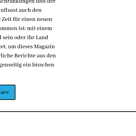
beschränkungen und der
influsst auch den
 Zeit für einen neuen
ommen ist: mit einem
d sein oder ihr Land
tet, um dieses Magazin
rliche Berichte aus den
enseitig ein bisschen
lace