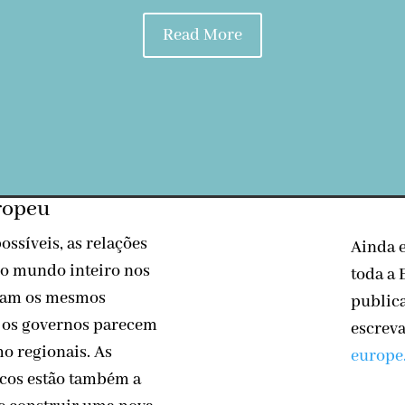
Read More
ropeu
ossíveis, as relações
Ainda 
 do mundo inteiro nos
toda a 
aram os mesmos
publica
, os governos parecem
escrev
o regionais. As
europe
ticos estão também a