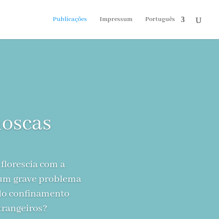
Publicações
Impressum
Português
moscas
 florescia com a
m um grave problema
elo confinamento
strangeiros?