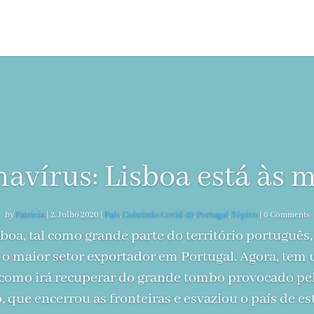
avírus: Lisboa está às 
by
Patricia
|
2. Julho 2020
|
País
,
Cobrindo Covid-19
,
Portugal
,
Tópico
| 0 Comments
boa, tal como grande parte do território português,
a, o maior setor exportador em Portugal. Agora, te
 como irá recuperar do grande tombo provocado p
 que encerrou as fronteiras e esvaziou o país de e