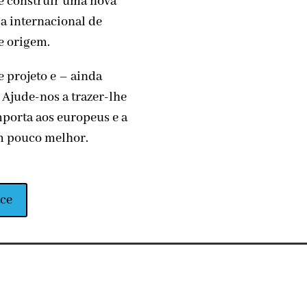
e construir uma nova
 internacional de
de origem.
e projeto e – ainda
 Ajude-nos a trazer-lhe
porta aos europeus e a
m pouco melhor.
ace