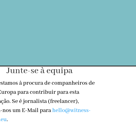
Junte-se à equipa
estamos à procura de companheiros de
Europa para contribuir para esta
ção. Se é jornalista (freelancer),
a-nos um E-Mail para
hello@witness-
.eu
.