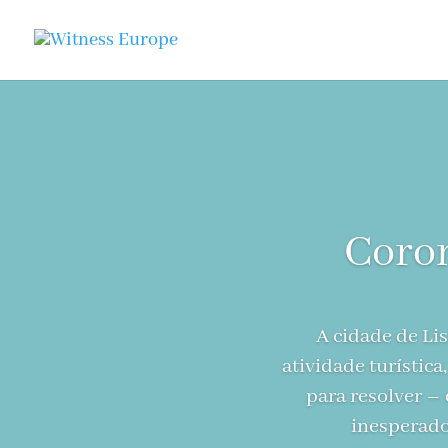
Coron
A cidade de Lis
atividade turístic
para resolver –
inesperado,