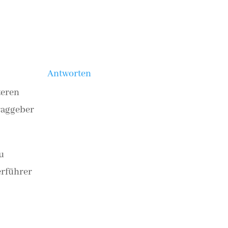
Antworten
teren
traggeber
u
erführer