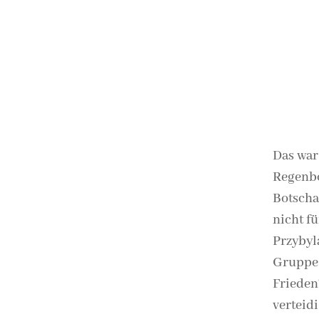
Das war
Regenbo
Botscha
nicht f
Przybyl
Gruppe 
Frieden“
verteid