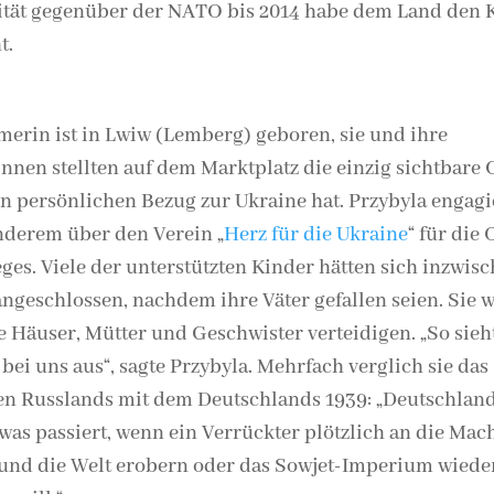
ität gegenüber der NATO bis 2014 habe dem Land den 
t.
merin ist in Lwiw (Lemberg) geboren, sie und ihre
nnen stellten auf dem Marktplatz die einzig sichtbare
en persönlichen Bezug zur Ukraine hat. Przybyla engagi
nderem über den Verein „
Herz für die Ukraine
“ für die
eges. Viele der unterstützten Kinder hätten sich inzwis
ngeschlossen, nachdem ihre Väter gefallen seien. Sie w
e Häuser, Mütter und Geschwister verteidigen. „So sieh
 bei uns aus“, sagte Przybyla. Mehrfach verglich sie das
en Russlands mit dem Deutschlands 1939: „Deutschland
 was passiert, wenn ein Verrückter plötzlich an die Mac
nd die Welt erobern oder das Sowjet-Imperium wiede