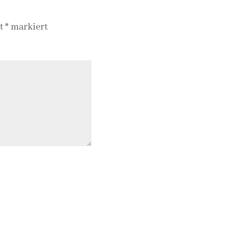
it
*
markiert