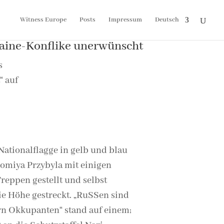
Witness Europe
Posts
Impressum
Deutsch
raine-Konflike unerwünscht
s
“ auf
g
Nationalflagge in gelb und blau
lomiya Przybyla mit einigen
reppen gestellt und selbst
die Höhe gestreckt. „RuSSen sind
rn Okkupanten“ stand auf einem;