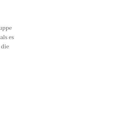
ruppe
als es
 die