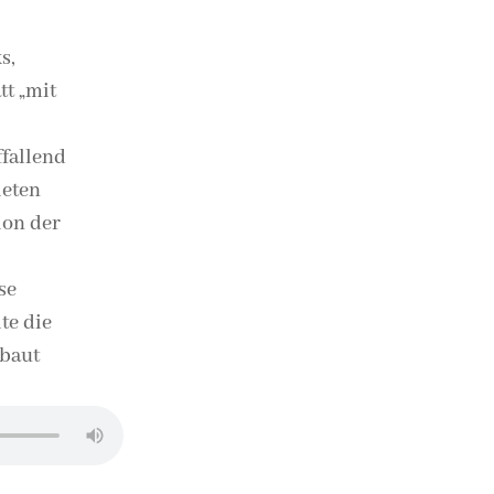
s,
tt „mit
ffallend
ieten
ion der
se
te die
ebaut