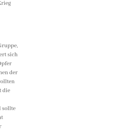
Krieg
 Gruppe,
ert sich
 Opfer
chen der
ollten
t die
 sollte
ht
r