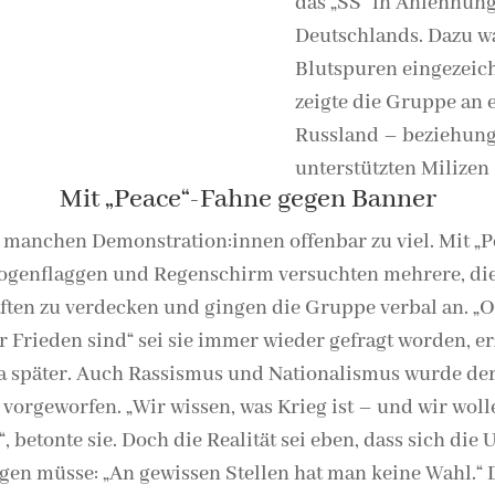
das „SS“ in Anlehnung 
Deutschlands. Dazu w
Blutspuren eingezeich
zeigte die Gruppe an e
Russland – beziehun
unterstützten Milizen
Mit „Peace“-Fahne gegen Banner
 manchen Demonstration:innen offenbar zu viel. Mit „P
genflaggen und Regenschirm versuchten mehrere, di
ften zu verdecken und gingen die Gruppe verbal an. „O
ür Frieden sind“ sei sie immer wieder gefragt worden, er
a später. Auch Rassismus und Nationalismus wurde de
vorgeworfen. „Wir wissen, was Krieg ist – und wir wol
, betonte sie. Doch die Realität sei eben, dass sich die 
igen müsse: „An gewissen Stellen hat man keine Wahl.“ 