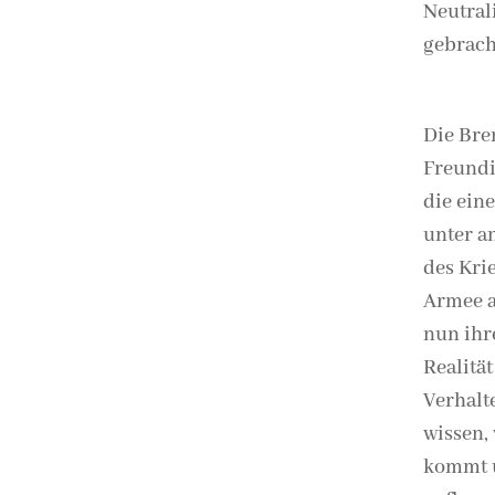
Neutral
gebrach
Die Bre
Freundi
die ein
unter a
des Kri
Armee a
nun ihr
Realität
Verhalt
wissen,
kommt u