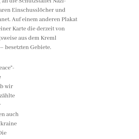
an die Schutzstaffel Nazi-
aren Einschusslöcher und
net. Auf einem anderen Plakat
iner Karte die derzeit von
gsweise aus dem Kreml
 – besetzten Gebiete.
eace“-
e
b wir
zählte
r
len auch
Ukraine
Die