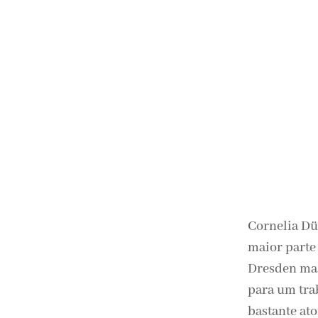
Cornelia Dü
maior parte
Dresden mas
para um tra
bastante at