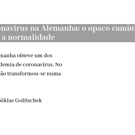
navírus na Alemanha: o opaco cami
 a normalidade
emanha obteve um dos
demia de coronavírus. No
ição transformou-se numa
 Niklas Golitschek