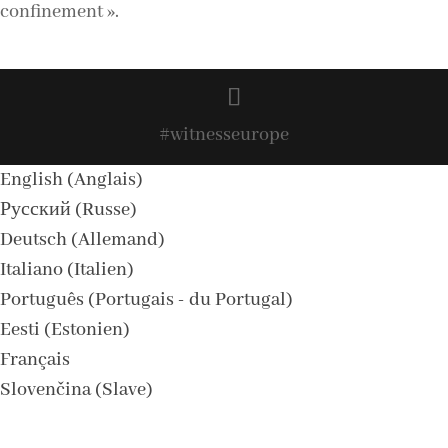
confinement ».
#witnesseurope
English
(
Anglais
)
Русский
(
Russe
)
Deutsch
(
Allemand
)
Italiano
(
Italien
)
Português
(
Portugais - du Portugal
)
Eesti
(
Estonien
)
Français
Slovenčina
(
Slave
)