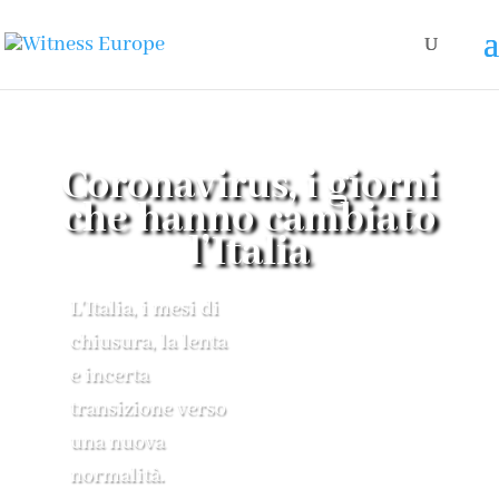
Coronavirus, i giorni
che hanno cambiato
l’Italia
L'Italia, i mesi di
chiusura, la lenta
e incerta
transizione verso
una nuova
normalità.