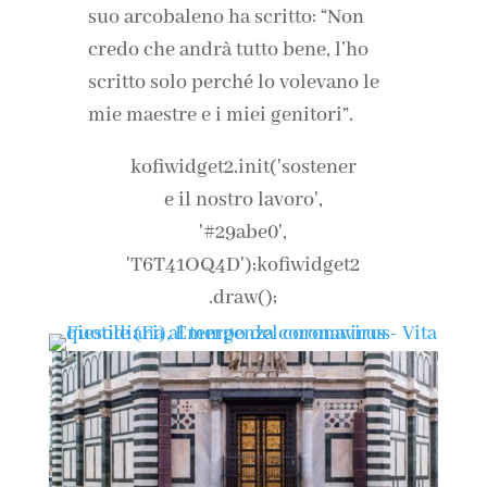
suo arcobaleno ha scritto: “Non
credo che andrà tutto bene, l’ho
scritto solo perché lo volevano le
mie maestre e i miei genitori”.
kofiwidget2.init('sostener
e il nostro lavoro',
'#29abe0',
'T6T41OQ4D');kofiwidget2
.draw();